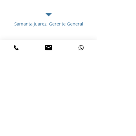
Samanta Juarez, Gerente General
CONTACTE
Tel. 606 017 606
lila@elbloc.cat