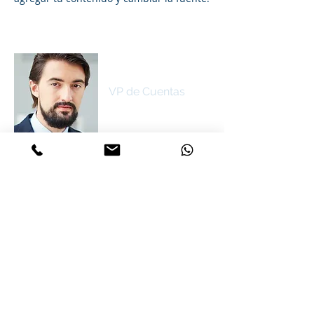
Santiago Sinclair
VP de Cuentas
Párrafo. Haz clic aquí para agregar tu
propio texto y editar. Es fácil. Haz clic en
Editar Texto o doble clic aquí para
agregar tu contenido y cambiar la fuente.
CONTACTE